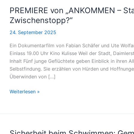
PREMIERE von „ANKOMMEN – Start
Zwischenstopp?“
24. September 2025
Ein Dokumentarfilm von Fabian Schäfer und Ute Wolfa
Einlass 19.00 Uhr Kino Kulisse Weil der Stadt, Daimlerst
Inhalt Fünf junge Geflüchtete geben Einblick in ihren 
Selbstfindung. Sie erzählen von Hürden und Hoffnunge
Überwinden von […]
PREMIERE
Weiterlesen »
von
„ANKOMMEN
–
Start,
Ziel
Sicherheit beim Schwimmen: Gem