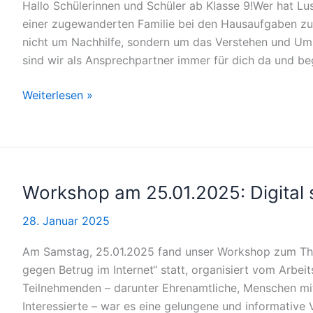
Hallo Schülerinnen und Schüler ab Klasse 9!Wer hat Lus
Kirchengemeinde
einer zugewanderten Familie bei den Hausaufgaben zu u
Weil
nicht um Nachhilfe, sondern um das Verstehen und Um
der
sind wir als Ansprechpartner immer für dich da und begl
Stadt
Hausaufgaben-
Weiterlesen »
Unterstützung
gesucht!
Workshop am 25.01.2025: Digital 
28. Januar 2025
Am Samstag, 25.01.2025 fand unser Workshop zum Them
gegen Betrug im Internet“ statt, organisiert vom Arbeit
Teilnehmenden – darunter Ehrenamtliche, Menschen mit
Interessierte – war es eine gelungene und informative