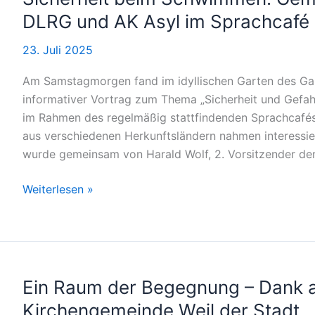
oder
DLRG und AK Asyl im Sprachcafé
Zwischenstopp?“
23. Juli 2025
Am Samstagmorgen fand im idyllischen Garten des Gast
informativer Vortrag zum Thema „Sicherheit und Gefah
im Rahmen des regelmäßig stattfindenden Sprachcafés
aus verschiedenen Herkunftsländern nahmen interessier
wurde gemeinsam von Harald Wolf, 2. Vorsitzender de
Sicherheit
Weiterlesen »
beim
Schwimmen:
Gemeinsamer
Vortrag
von
Ein Raum der Begegnung – Dank a
DLRG
Kirchengemeinde Weil der Stadt