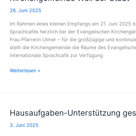
und
AK
26. Juni 2025
Asyl
Im Rahmen eines kleinen Empfangs am 21. Juni 2025 b
im
Sprachcafés herzlich bei der Evangelischen Kirchenge
Sprachcafé
Frau Pfarrerin Ulmer – für die großzügige und kontinuie
stellt die Kirchengemeinde die Räume des Evangelisch
internationale Sprachcafé zur Verfügung
Ein
Weiterlesen »
Raum
der
Begegnung
–
Dank
Hausaufgaben-Unterstützung ges
an
3. Juni 2025
die
Evangelische