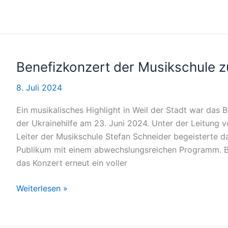
vor
betrügerischen
Emails,
SMS
und
Benefizkonzert der Musikschule z
WhatApp-
8. Juli 2024
Nachrichten
Ein musikalisches Highlight in Weil der Stadt war das
der Ukrainehilfe am 23. Juni 2024. Unter der Leitung
Leiter der Musikschule Stefan Schneider begeisterte d
Publikum mit einem abwechslungsreichen Programm. Ber
das Konzert erneut ein voller
Benefizkonzert
Weiterlesen »
der
Musikschule
zugunsten