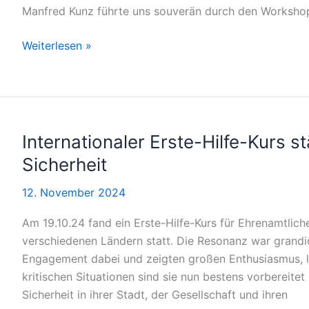
Manfred Kunz führte uns souverän durch den Worksho
Workshop
Weiterlesen »
am
25.01.2025: Digital
sicher
unterwegs!
Internationaler Erste-Hilfe-Kurs 
Sicherheit
12. November 2024
Am 19.10.24 fand ein Erste-Hilfe-Kurs für Ehrenamtli
verschiedenen Ländern statt. Die Resonanz war grandi
Engagement dabei und zeigten großen Enthusiasmus, 
kritischen Situationen sind sie nun bestens vorbereite
Sicherheit in ihrer Stadt, der Gesellschaft und ihren