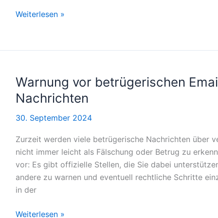
Internationaler
Weiterlesen »
Erste-
Hilfe-
Kurs
stärkt
Gemeinschaft
Warnung vor betrügerischen Ema
und
Nachrichten
Sicherheit
30. September 2024
Zurzeit werden viele betrügerische Nachrichten über v
nicht immer leicht als Fälschung oder Betrug zu erkenn
vor: Es gibt offizielle Stellen, die Sie dabei unterstüt
andere zu warnen und eventuell rechtliche Schritte ein
in der
Warnung
Weiterlesen »