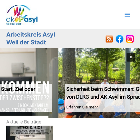
Zum
Inhalt
springen
Arbeitskreis Asyl
Weil der Stadt
Sicherheit beim Schwimmen: Gemeinsamer Vor
von DLRG und AK Asyl im Sprachcafé
Erfahren Sie mehr.
Aktuelle Beiträge