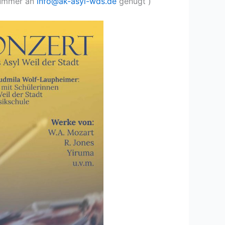
lnummer an
info@
ak-asyl-wds.de
genügt )